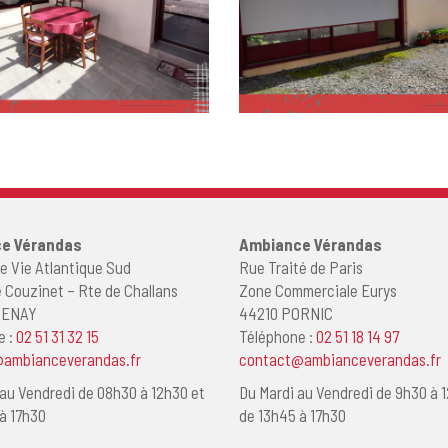
e Vérandas
Ambiance Vérandas
e Vie Atlantique Sud
Rue Traité de Paris
 Couzinet – Rte de Challans
Zone Commerciale Eurys
ZENAY
44210 PORNIC
e :
02 51 31 32 15
Téléphone :
02 51 18 14 97
ambianceverandas.fr
contact@ambianceverandas.fr
au Vendredi de 08h30 à 12h30 et
Du Mardi au Vendredi de 9h30 à 
à 17h30
de 13h45 à 17h30